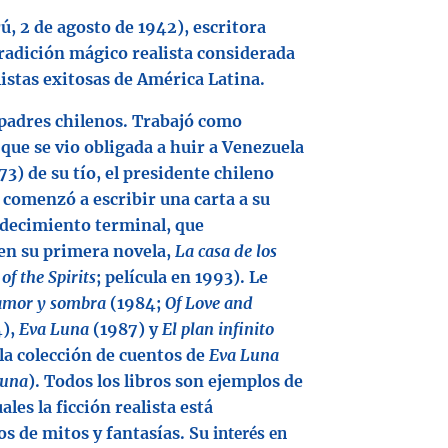
ú, 2 de agosto de 1942), escritora
tradición mágico realista considerada
istas exitosas de América Latina.
 padres chilenos. Trabajó como
 que se vio obligada a huir a Venezuela
3) de su tío, el presidente chileno
 comenzó a escribir una carta a su
decimiento terminal, que
en su primera novela,
La casa de los
f the Spirits
; película en 1993). Le
amor y sombra
(1984;
Of Love and
4),
Eva Luna
(1987) y
El plan infinito
 la colección de cuentos de
Eva Luna
Luna
). Todos los libros son ejemplos de
les la ficción realista está
s de mitos y fantasías. Su
interés
en