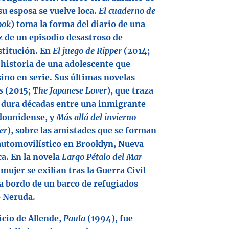
u esposa se vuelve loca.
El cuaderno de
ook
) toma la forma del diario de una
íz de un episodio desastroso de
stitución. En
El juego de Ripper
(2014;
a historia de una adolescente que
sino en serie. Sus últimas novelas
s
(2015; T
he Japanese Lover
), que traza
 dura décadas entre una inmigrante
dounidense, y
Más allá del invierno
er
), sobre las amistades que se forman
automovilístico en Brooklyn, Nueva
a. En la novela
Largo Pétalo del Mar
ujer se exilian tras la Guerra Civil
 a bordo de un barco de refugiados
o Neruda.
icio de Allende,
Paula
(1994), fue