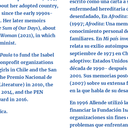
escrito como una carta a 
about her adopted country,
enfermedad hereditaria d
 since the early 1990s-
desenfadado, En
Afrodita
1. Her later memoirs
(1997;
Afrodita
: Una memo
 Sum of Our Days
), about
conocimiento personal de 
 a Woman
(2021), in which
familiares. En
Mi país in
minist.
relata su exilio autoimpu
septiembre de 1973 en Chi
Paula
to fund the Isabel
adoptivo: Estados Unidos
onprofit organizations
década de 1990- después d
irls in Chile and the San
2001. Sus memorias post
the Premio Nacional de
(2007) sobre su extensa 
Literature) in 2010, the
en la que habla de su des
n 2014, and the PEN
ard in 2016.
En 1996 Allende utilizó l
financiar la Fundación Is
ica.
organizaciones sin fines 
problemas que enfrentan l