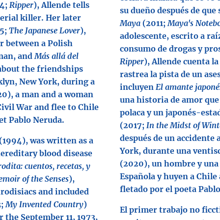
4;
Ripper
), Allende tells
su dueño después de que s
erial killer. Her later
Maya
(2011;
Maya's Noteb
5;
The Japanese Lover
),
adolescente, escrito a ra
ir between a Polish
consumo de drogas y pro
man, and
Más allá del
Ripper
), Allende cuenta l
 about the friendships
rastrea la pista de un ase
klyn, New York, during a
incluyen
El amante japoné
0), a man and a woman
una historia de amor que
vil War and flee to Chile
polaca y un japonés-esta
et Pablo Neruda.
(2017;
In the Midst of Wint
después de un accidente 
(1994), was written as a
York, durante una ventisc
hereditary blood disease
(2020), un hombre y una m
rodita: cuentos, recetas, y
Española y huyen a Chile
emoir of the Senses
),
fletado por el poeta Pabl
rodisiacs and included
3;
My Invented Country
)
El primer trabajo no ficct
r the September 11, 1973,