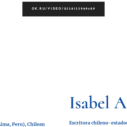
OK.RU/VIDEO/2338133969489
I
sabel A
Escritora chileno-estad
Lima, Peru), Chilean