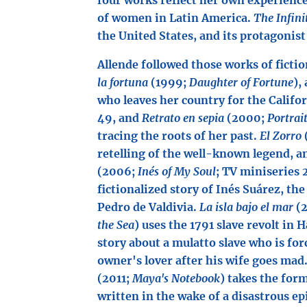
four works reflect her own experienc
of women in Latin America.
The Infini
the United States, and its protagonist
Allende followed those works of ficti
la fortuna
(1999;
Daughter of Fortune
),
who leaves her country for the Califo
49, and
Retrato en sepia
(2000;
Portrait
tracing the roots of her past.
El Zorro
retelling of the well-known legend, 
(2006;
Inés of My Soul
; TV miniseries 
fictionalized story of Inés Suárez, th
Pedro de Valdivia.
La isla bajo el mar
(
the Sea
) uses the 1791 slave revolt in H
story about a mulatto slave who is fo
owner's lover after his wife goes mad
(2011;
Maya's Notebook
) takes the form
written in the wake of a disastrous ep