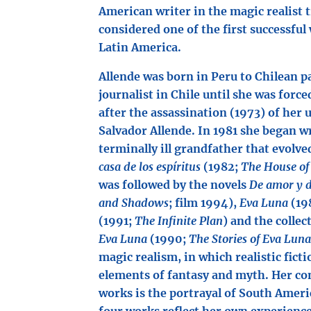
American writer in the magic realist 
considered one of the first successfu
Latin America.
Allende was born in Peru to Chilean p
journalist in Chile until she was force
after the assassination (1973) of her 
Salvador Allende. In 1981 she began wr
terminally ill grandfather that evolved
casa de los espíritus
(1982;
The House of 
was followed by the novels
De amor y 
and Shadows
; film 1994),
Eva Luna
(19
(1991;
The Infinite Plan
) and the collec
Eva Luna
(1990;
The Stories of Eva Luna
magic realism, in which realistic ficti
elements of fantasy and myth. Her co
works is the portrayal of South Americ