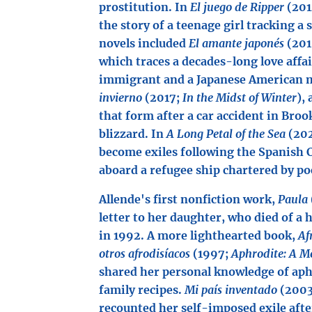
prostitution. In
El juego de Ripper
(201
the story of a teenage girl tracking a s
novels included
El amante japonés
(201
which traces a decades-long love affa
immigrant and a Japanese American 
invierno
(2017;
In the Midst of Winter
),
that form after a car accident in Broo
blizzard. In
A Long Petal of the Sea
(202
become exiles following the Spanish Ci
aboard a refugee ship chartered by po
Allende's first nonfiction work,
Paula
letter to her daughter, who died of a 
in 1992. A more lighthearted book,
Af
otros afrodisíacos
(1997;
Aphrodite: A M
shared her personal knowledge of aph
family recipes.
Mi país inventado
(200
recounted her self-imposed exile afte