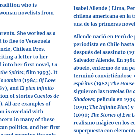
tradition who is
Isabel Allende ( Lima, Per
l woman novelists from
chilena americana en la 
una de las primeras novel
arents. She worked as a
Allende nació en Perú de
d to flee to Venezuela
periodista en Chile hasta
uncle, Chilean Pres.
después del asesinato (197
iting a letter to her
Salvador Allende. En 1981
 into her first novel,
La
abuelo, enfermo de un pa
the Spirits
; film 1993). It
terminó
convirtiéndose
de sombra
(1984;
Of Love
espíritus
(1982;
The House o
87), and
El plan infinito
siguieron las novelas
De 
tion of stories
Cuentos de
Shadows
; película en 199
). All are examples of
(1991;
The Infinite Plan
) y
on is overlaid with
(1990;
The Stories of Eva 
ncern in many of these
realismo mágico en los cua
an politics, and her first
superpuesta con elemento