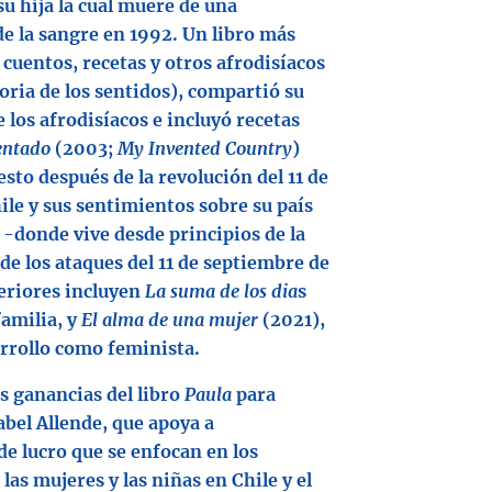
su hija la cual muere de una
e la sangre en 1992. Un libro más
: cuentos, recetas y otros afrodisíacos
ria de los sentidos), compartió su
los afrodisíacos e incluyó recetas
ventado
(2003;
My Invented Country
)
esto después de la revolución del 11 de
le y sus sentimientos sobre su país
 -donde vive desde principios de la
e los ataques del 11 de septiembre de
eriores incluyen
La suma de los dia
s
familia, y
El alma de una mujer
(2021),
arrollo como feminista.
as ganancias del libro
Paula
para
abel Allende, que apoya a
de lucro que se enfocan en los
as mujeres y las niñas en Chile y el