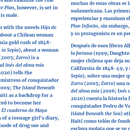
es and examine the role
muchas de estas obras es la
te Plan
, however, is set in
sudamericana. Las primera
 is male.
experiencias y examinan el
Plan Infinit
o, sin embargo,
on with the novels
Hija de
y su protagonista es un pe
 about a Chilean woman
rnia gold rush of 1848-
Después de esos libros Al
 in Sepia
), about a woman
la fortuna
(1999; Daughter 
(2005;
Zorro
) is a
mujer chilena que deja su 
and
Inés del alma mía
California de 1848-49, y
2020) tells the
Sepia
), sobre una mujer q
e mistress of conquistador
Zorro
(2005;
Zorro
) una n
2009;
The Island Beneath
del alma mía
(2006; I
nés 
aiti as a backdrop for a
2020) cuenta la historia f
rced to become her
conquistador Pedro de Va
.
El cuaderno de Maya
Island Beneath the Sea
) ut
 of a teenage girl's diary,
Haití como telón de fondo
isode of drug use and
esclava mulata que se ve 